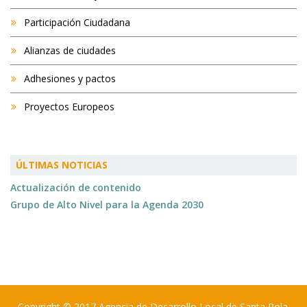
SANTA POLA con domicilio en C\ ASTILLEROS Nº 4
Participación Ciudadana
DE SANTA POLA (ALICANTE) a la recogida y
tratamiento de los datos de carácter personal de
Alianzas de ciudades
quien firma, o actúa como representante legal,
tutor o curador, de alguna persona menor de edad.
Adhesiones y pactos
Así mismo declara que se le ha informado
Proyectos Europeos
convenientemente acerca de la tabla que se
presenta en relación al derecho recogido en el art.
13 del RGPD.
ÚLTIMAS NOTICIAS
Actualización de contenido
INFORMACIÓN BÁSICA SOBRE PROTECCIÓN DE DATOS
Grupo de Alto Nivel para la Agenda 2030
FICHERO DE DATOS DE USUARIOS
AGENCIA DE DESARROLLO LOCAL DE
SANTA POLA
RESPONSABLE
C/ Astilleros, nº4
03130 Santa Pola (Alicante)
Copyright © 2017 Agencia de Desarrollo Local de Santa Pola.