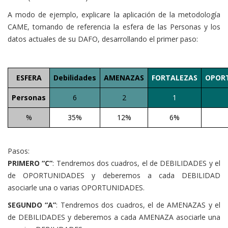
A modo de ejemplo, explicare la aplicación de la metodología
CAME, tomando de referencia la esfera de las Personas y los
datos actuales de su DAFO, desarrollando el primer paso:
ESFERA
Debilidades
AMENAZAS
FORTALEZAS
OPOR
Personas
6
2
1
%
35%
12%
6%
Pasos:
PRIMERO “C”
: Tendremos dos cuadros, el de DEBILIDADES y el
de OPORTUNIDADES y deberemos a cada DEBILIDAD
asociarle una o varias OPORTUNIDADES.
SEGUNDO “A”
: Tendremos dos cuadros, el de AMENAZAS y el
de DEBILIDADES y deberemos a cada AMENAZA asociarle una