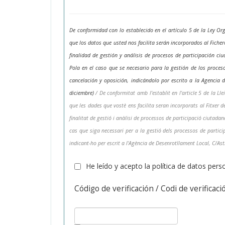
De conformidad con lo establecido en el artículo 5 de la Ley O
que los datos que usted nos facilita serán incorporados al Fic
finalidad de gestión y análisis de procesos de participación c
Pola en el caso que se necesario para la gestión de los procesos
cancelación y oposición, indicándolo por escrito a la Agencia d
diciembre)
/ De conformitat amb l'establit en l'article 5 de la 
que les dades que vostè ens facilita seran incorporats al Fitx
finalitat de gestió i anàlisi de processos de participació ciutada
cas que siga necessari per a la gestió dels processos de participa
indicant-ho per escrit a l'Agència de Desenrotllament Local, C/As
He leído y acepto la política de datos pers
Código de verificación / Codi de verificació