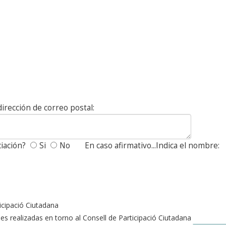
irección de correo postal:
iación?
Si
No
En caso afirmativo...Indica el nombre:
icipació Ciutadana
des realizadas en torno al Consell de Participació Ciutadana