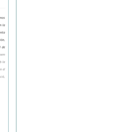
amos
n la
anta
ión,
3 de
rmem
b la
n el
ció,