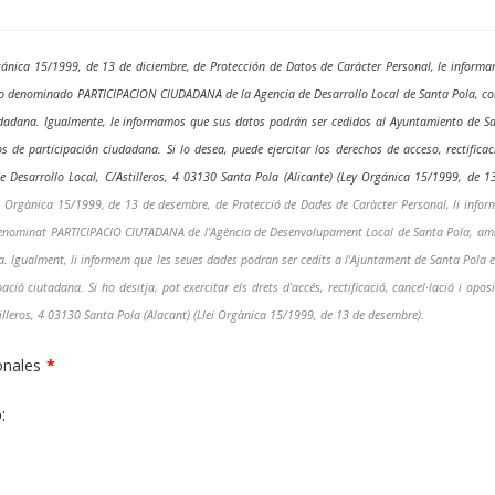
rgánica 15/1999, de 13 de diciembre, de Protección de Datos de Carácter Personal, le inform
hero denominado PARTICIPACION CIUDADANA de la Agencia de Desarrollo Local de Santa Pola, co
iudadana. Igualmente, le informamos que sus datos podrán ser cedidos al Ayuntamiento de S
 de participación ciudadana. Si lo desea, puede ejercitar los derechos de acceso, rectificac
e Desarrollo Local, C/Astilleros, 4 03130 Santa Pola (Alicante) (Ley Orgánica 15/1999, de 1
Llei Orgànica 15/1999, de 13 de desembre, de Protecció de Dades de Caràcter Personal, li info
er denominat PARTICIPACIO CIUTADANA de l'Agència de Desenvolupament Local de Santa Pola, am
na. Igualment, li informem que les seues dades podran ser cedits a l'Ajuntament de Santa Pola e
ció ciutadana. Si ho desitja, pot exercitar els drets d'accés, rectificació, cancel·lació i oposi
tilleros, 4 03130 Santa Pola (Alacant) (Llei Orgànica 15/1999, de 13 de desembre).
onales
*
: